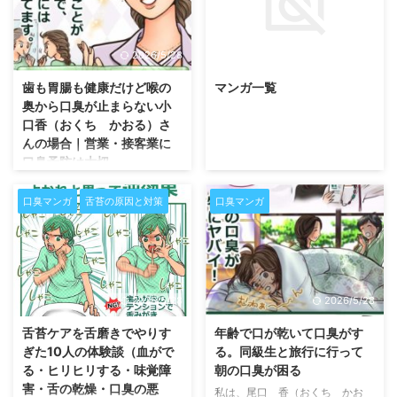
2026/5/28
2026/5/27
歯も胃腸も健康だけど喉の
マンガ一覧
奥から口臭が止まらない小
口香（おくち かおる）さ
んの場合｜営業・接客業に
口臭予防は大切
歯も胃腸も健康だけど喉の奥から
口臭が止まらない小口香（おく
口臭マンガ
舌苔の原因と対策
口臭マンガ
ち かおる）さんの場合 営業・
接客業の仕事の女性からのご相談
が多いのが、歯を磨いても止まら
ない口臭です。顔を近づけて説明
する接客業は多いです。 保険代
2026/5/28
2026/5/28
理店の女性：ノートパソコンで顔
を近づけて説明する 塾講師の女
舌苔ケアを舌磨きでやりす
年齢で口が乾いて口臭がす
性：個別に教えるときに顔を近づ
ぎた10人の体験談（血がで
る。同級生と旅行に行って
けて教える 飲食店員の女性：メ
る・ヒリヒリする・味覚障
朝の口臭が困る
ニューの説明や食事を持って行っ
害・舌の乾燥・口臭の悪
私は、尾口 香（おくち かお
たときに口臭がばれそう パソコ