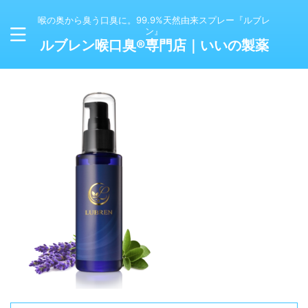
喉の奥から臭う口臭に。99.9%天然由来スプレー『ルブレ
ン』
ルブレン喉口臭®専門店｜いいの製薬