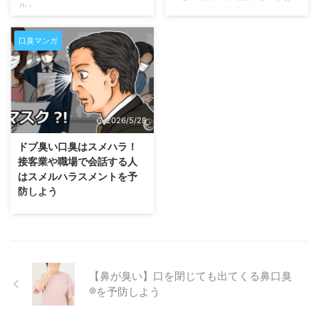
化）
る）５４歳、主婦です。ようやく
ンを教える女性：同じモニターを
子育ても落ち着いて、最近は、学
口臭の原因として舌の汚れがテレ
見ながら説明する こんなシーン
生時代の友達と会う機会が増えま
ビでも紹介され、皆さんの舌磨き
口臭マンガ
で、口臭がばれたり、嫌がられる
した。おいしいものを食べたり、
への意識も高くなりました。しか
と会話ができなくなります。子供
色々なところへ旅行へ出かけた
し、舌苔ケアをしたい方は、面倒
か …
り、たくさんおしゃべりしたり
なのか、歯ブラシでやってしまっ
と、友達との時間は本当に楽し
て後悔する方が非常に多いです。
く、充実しています。 しかし、
しかも、ゴシゴシ。完全に炎症を
2026/5/28
一つだけ悩みがあるのです。それ
起こして血が出ます。さらには、
は、私もいつの間にか５４歳。年
味覚障害で味がわからなくなりま
ドブ臭い口臭はスメハラ！
齢なのか口が乾いて、口臭がする
す。舌も唾液を留めておくことが
接客業や職場で会話する人
のです。しかも、ドブ臭い！！気
できずに乾燥し、口臭もむしろ悪
はスメルハラスメントを予
になるので、歯磨きは丁寧に、口
化します。歯ブラシ以外のツール
防しよう
臭に気を付けて磨いています。で
でも綺麗になるまで頑張ると逆効
会社の人で口臭がひどい人がいま
も、口が乾いてしまい、口臭が止
果ですので、気を付けてくださ
すよね。。。。どうにかならない
まりません。 この前、友 …
い。ここでは、実際の体験談をお
んでしょうか。スメハラことスメ
伺いしました。 喉の扁桃腺だけ
ルハラスメント。新たなハラスメ
でなく、舌にも扁桃腺（舌扁桃）
ントの1つとして耳にする機会も
が …
【鼻が臭い】口を閉じても出てくる鼻口臭
増えましたね。ハラスメントです
®を予防しよう
ので、相手に迷惑をかけて嫌な思
いをさせて嫌われてしまうことも