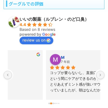
グーグルでの評価
いいの製薬（ルブレン・のど口臭）
4.4
Based on 8 reviews
powered by
G
o
o
g
l
e
review us on
M
7 年前
コップが要らないし、直接口に噴射するのであっ
という間にケアができるのが良いですね。今まで
とりあえずミント感が強いマウスウォッシュを使
っていましたが、朝はなんだかもやもや。。。こ
のルブレンはミントでごまかしていないという
か、スーっとするのに刺激があまりなくて、すご
く使い心地がいいです。