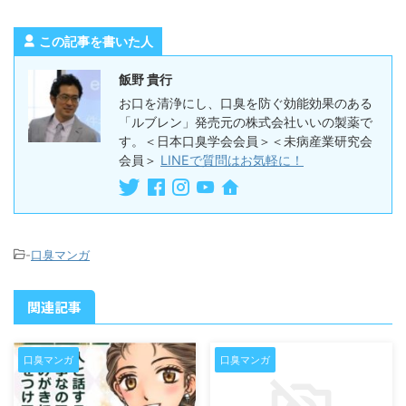
この記事を書いた人
飯野 貴行
お口を清浄にし、口臭を防ぐ効能効果のある
「ルブレン」発売元の株式会社いいの製薬で
す。＜日本口臭学会会員＞＜未病産業研究会
会員＞
LINEで質問はお気軽に！
-
口臭マンガ
関連記事
口臭マンガ
口臭マンガ