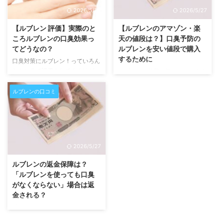
効かない」という口コミが1件ヒ
のある口コミではなくて、実際に
2026/5/27
2026/5/27
ットしています。本当に購入者な
どの程度の効果があるのかを試験
のかは2ちゃんねるなので、わか
されているのはいいですね。 口
【ルブレン 評価】実際のと
【ルブレンのアマゾン・楽
りませんが。 ルブレンの2chなど
コミがたくさん公開されている場
ころルブレンの口臭効果っ
天の値段は？】口臭予防の
での口コミはこちら でも、ルブ
所を発見！ ルブレンに対しては
てどうなの？
ルブレンを安い値段で購入
レンくらい有名な商品になると、
好意的な評価（効能・効果がある
するために
口臭対策にルブレン！っていろん
「買って使ってみました！」的な
という口コミ）と悪評（効能・効
なところで評価されてますけど、
ルブレンの値段が気になりますよ
書き込みも結構ありますね。ルブ
果がないという口コミ）とどちら
そもそも本当にルブレンは口臭に
ね。1度見たけど、なんか高い気
レンの公式サイトでも実際に使 …
もあるので、一体、ルブレンの効
効果ありなの？すごく評価が気に
がする？もっと格安で変える方法
ルブレンの口コミ
能・効果はどうなのだろう？本当
なりますよね。 （追記2018年2
はないのか？楽天やアマゾンでは
に効くのか？と思う人が多いよ …
月17日）ルブレンの殺菌効果の試
買えないのか？と疑問に思う方が
験結果が公開されていました→
多いようですが、現状は公式サイ
今まで、いろんなそれこそケアし
トで割引している他、楽天やアマ
てきたけどなかなか改善しなかっ
ゾンでは定価で販売しています。
2026/5/27
た口臭がルブレンで改善するの
（追記2018年2月17日）ルブレン
か、改善してもらいたいけれど信
の殺菌効果の試験結果が公開され
ルブレンの返金保障は？
じていいものかどうか悩んでおら
ていました→ 個人差のある口コ
「ルブレンを使っても口臭
れる方は多いのではないでしょう
ミではなくて、実際にどの程度の
がなくならない」場合は返
か？ ルブレンが効果を発揮する
効果があるのかを試験されている
金される？
のは、主に口の奥が原因となって
のはいいですね。 ルブレンの値
「ルブレンは使ってみて効果がな
いる口臭です。消化器官の病気と
段：集中ケアコースとは定期コー
かった場合、返金してもらえるの
かにはあまり効果はないよう …
スのこと 公式HPによると、ルブ