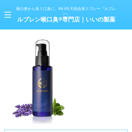
喉の奥から臭う口臭に。99.9%天然由来スプレー『ルブレ
ン』
ルブレン喉口臭®専門店｜いいの製薬