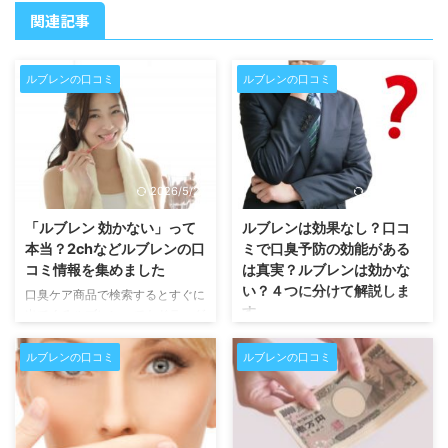
関連記事
ルブレンの口コミ
ルブレンの口コミ
2026/5/27
2026/5/27
「ルブレン 効かない」って
ルブレンは効果なし？口コ
本当？2chなどルブレンの口
ミで口臭予防の効能がある
コミ情報を集めました
は真実？ルブレンは効かな
い？４つに分けて解説しま
口臭ケア商品で検索するとすぐに
す。
出てくるルブレン。でもドラッグ
ストアとか見かけることはほとん
ルブレンは効果なし？効かない？
どないのでは？そのため、どんな
口コミをチェックしたい！ ま
ルブレンの口コミ
ルブレンの口コミ
商品なのかわからないと思って
ず、第三者機関による菌実験の結
「ルブレン 効かない」と検索す
果が公開されています （追記
る方も多いようです。実際のとこ
2018年2月17日）ルブレンの殺菌
ろ、2ちゃんねるで「ルブレン
効果の試験結果が公開→ 個人差