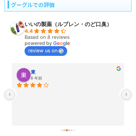
グーグルでの評価
いいの製薬（ルブレン・のど口臭）
4.4
Based on 8 reviews
powered by
G
o
o
g
l
e
review us on
東
8 年前
っ
で
使
こ
ご