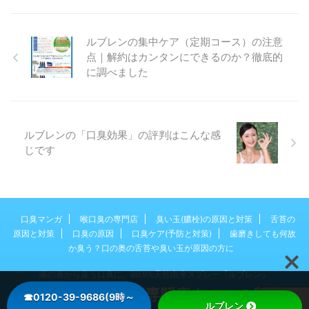
で安心」という事実、ご存知でし
レンの「集中ケアコー …
たか？ネットで購入したものっ
て、基本的にクーリングオフ制度
ルブレンの集中ケア（定期コース）の注意
も適用されないのでなんか不安で
点｜解約はカンタンにできるのか？徹底的
すよね。でも、ルブレンのこの制
に調べました
度で安心です。 ルブレンの公式
サイトにもはっきり「安心の90
日間返金保証」と書かれていま
す。 でも、そんなうまい話本当
ルブレンの「口臭効果」の評判はこんな感
にあるの？と思ってしまうのは私
だけでしょうか？もちろん返金に
じです
は条件があります。 ●そもそも
商品を返品したときの返金ルール
とは ルブレン製品は効果がなけ
れば返金してもらえる、と言って
も何 …
口臭マンガ
喉口臭の専門店
臭い玉(膿栓)の原因と対策
舌苔の
原因と対策
口臭の原因
口臭ケア(予防と対策)
歯磨きしても何故
か臭う？口の奥の舌苔や臭い玉が原因の方に
喉の奥から臭う口臭に。99.9%天然由来スプレー『ルブレン』
ルブレン喉口臭®専門店｜いいの製薬
☎0120-39-9686(9時～
ルブレン