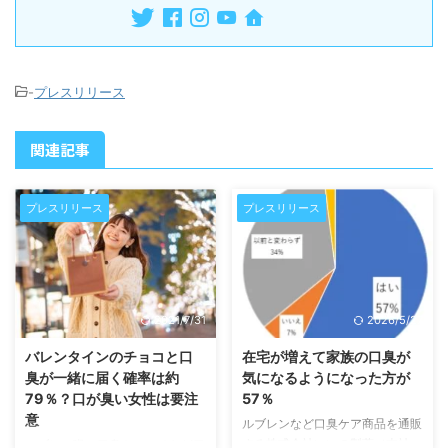
-
プレスリリース
関連記事
プレスリリース
プレスリリース
2021/7/31
2026/5/27
バレンタインのチョコと口
在宅が増えて家族の口臭が
臭が一緒に届く確率は約
気になるようになった方が
79％？口が臭い女性は要注
57％
意
ルブレンなど口臭ケア商品を通販
する株式会社いいの製薬（本社：
ルブレン喉・口臭トローチなど口