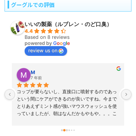
グーグルでの評価
いいの製薬（ルブレン・のど口臭）
4.4
Based on 8 reviews
powered by
G
o
o
g
l
e
review us on
M
7 年前
コップが要らないし、直接口に噴射するのであっ
という間にケアができるのが良いですね。今まで
とりあえずミント感が強いマウスウォッシュを使
っていましたが、朝はなんだかもやもや。。。こ
のルブレンはミントでごまかしていないという
か、スーっとするのに刺激があまりなくて、すご
く使い心地がいいです。