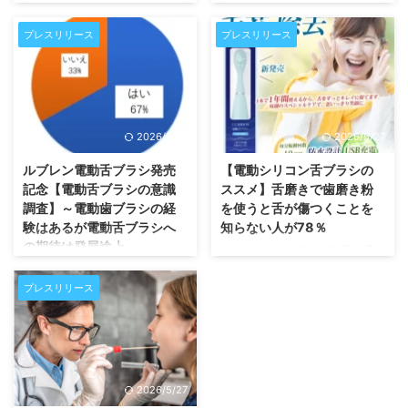
横浜、代表取締役：飯野貴行）
臭ケア商品を通販する株式会社い
は、「【家族で使えるルブレンナ
いの製薬（本社：横浜、代表取締
プレスリリース
プレスリリース
イトの勧め】在宅が増えて家族の
役：飯野貴行）は、「バレンタイ
口臭が気になるようになった方が
ンのチョコと口臭が一緒に届く確
57％」をご報告します。※2022
率は約79％？口が臭い女性は要
年4月インターネットアンケート
注意」をご報告します。 （調
100人（自社調べ） 在宅が増え
査：2020年2月 インターネット
2026/5/27
2026/5/27
て、家族の口臭が気になるように
で募集した口臭で悩む男女：100
なりましたか？ 【結果】 はい
人） バレンタインでチョコと一
ルブレン電動舌ブラシ発売
【電動シリコン舌ブラシの
57%以前と変わらず 34%いいえ
緒に悪臭も届いてる？そんなイメ
記念【電動舌ブラシの意識
ススメ】舌磨きで歯磨き粉
7%わからない 2% どんな場面で
ージダウンを起こさないために
調査】～電動歯ブラシの経
を使うと舌が傷つくことを
家族の口臭が気になりましたか？
義理チョコでも本気のチョコで
験はあるが電動舌ブラシへ
知らない人が78％
【結果】 会話する時 50％いつか
も、人間関係を良くするために行
の期待は発展途上～
ルブレンなど口臭ケア商品を通販
分からない …
っていることに違いはありませ
する株式会社いいの製薬（本社：
ルブレンなど口臭ケア商品を通販
ん。しかし、面と向かってチョコ
横浜、代表取締役：飯野貴行）
する株式会社いいの製薬（本社：
プレスリリース
を渡しますので、息も相手に向か
は、「【電動シリコン舌ブラシの
横浜、代表取締役：飯野貴行）
…
ススメ】舌磨きで歯磨き粉を使う
は、「ルブレン電動舌ブラシ発売
と舌が傷つくことを知らない人が
記念【電動舌ブラシの意識調査】
78％」をご報告します。 ※2022
～電動歯ブラシの経験はあるが電
年4月インターネットアンケート
動舌ブラシへの期待は発展途上
2026/5/27
100人（自社調べ） どんなブラシ
～」をご報告します。 ※2022年4