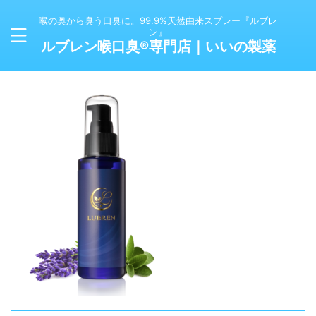
喉の奥から臭う口臭に。99.9%天然由来スプレー『ルブレ
ン』
ルブレン喉口臭®専門店｜いいの製薬