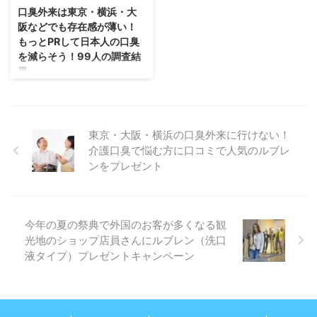
で舌を磨きましたか？ 【結果】
月インターネット100人男女アン
口臭外来は東京・横浜・大
歯ブラシ 44% 舌ブラシ 54% シ
ケート（自社調べ） 電動の歯ブ
阪などでも存在感が薄い！
ート 1% その他 1% 舌を磨くと
ラシを使ったことがありますか？
もっとPRして日本人の口臭
きに、一緒に使ったものは何です
はい 67% いいえ 33% ​舌磨きは
を減らそう！99人の調査結
か？ 【結果】 歯磨きついでに磨
電動にすると良いと思いますか？
果
いたから歯磨き粉 68% 舌専用の
はい 32% いいえ 27% 分からない
ルブレン喉・口臭トローチなど口
ジ …
41% まとめ 電動歯ブラシの普及
臭ケア商品を通販する株式会社い
は進んでおり、口腔ケアの意 …
いの製薬（本社：横浜、代表取締
役：飯野貴行）は、口臭外来に関
東京・大阪・横浜の口臭外来に行けない！
する99人アンケート結果をご報
介護口臭で悩む方に口コミで人気のルブレ
告します。 背景 病気になれば病
ンをプレゼント
院に行きますが、果たして口臭の
場合にはどうなのでしょうか？
口臭外来に行く人がどれほどいる
のか、行かないとすれば理由は何
今年の夏の祭典で外国のお客が多くなる観
なのか？ インターネットで99人
光地のショップ店員さんにルブレン（洗口
にアンケートを実施しました。
液タイプ）プレゼントキャンペーン
（調査期間：2020年1月15日～
17日 インターネットで募集した
男女99人） 「口臭外来」インタ
ーネットで99人アンケートを実
施 1回目：口臭外 …