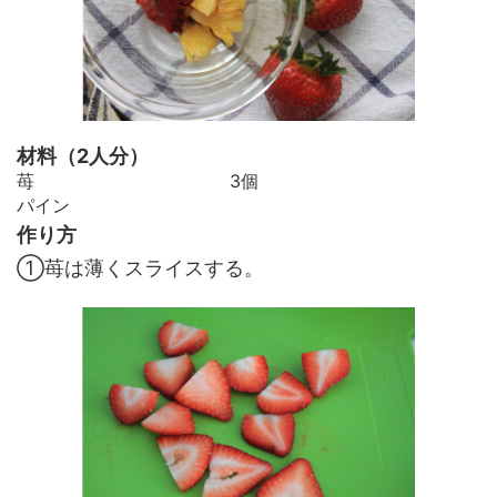
材料（2人分）
苺 3個
パイン
作り方
①苺は薄くスライスする。