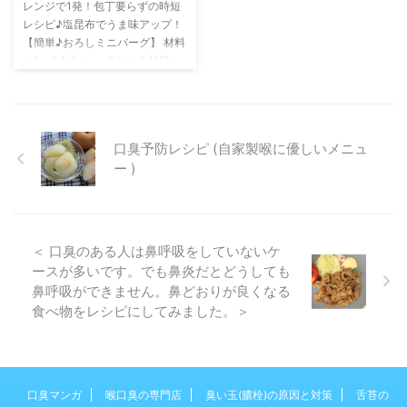
レンジで1発！包丁要らずの時短
料＞1〜2人分 豚ひき肉 ：
う、鼻通りのよくなる食材をしよ
レシピ♪塩昆布でうま味アップ！
200g 塩 ：少々 ナツ
うした メニューを紹介します。
【簡単♪おろしミニバーグ】 材料
メグ ：少々 マヨネー
口呼吸を防いで、乾燥が原因の口
（2～3人分） ＜肉だねの材料＞
ズ ：大さじ1 玉ねぎ …
臭を予防しましょう。 りんごの
豚ひき肉：250g豆腐：小1丁
スタミナ焼き 材料（2人分） 材料
(150g)パン粉：1/2カップ(20g)塩
（2人分） 豚
昆布：大さじ1(5g)すりおろしし
肉 300g りん
ょうが：小さじ1(5g)＜仕上げ用
ご（すりおろし） 大さじ1（1/4
口臭予防レシピ (自家製喉に優しいメニュ
＞大根おろし：適量刻みネギ：適
個程 …
ー )
量ポン酢しょうゆ：適量 作り方
1 ポリ袋に肉だねの材料をすべ
て入れ、袋の上から手でよくこね
る（ポリ袋を使わず、ボウルに入
れて混ぜ合わせてももちろん
＜ 口臭のある人は鼻呼吸をしていないケ
OK♪） 2 袋の端をハサミで切り
ースが多いです。でも鼻炎だとどうしても
落とし絞り出し袋にする。耐熱皿
鼻呼吸ができません。鼻どおりが良くなる
…
食べ物をレシピにしてみました。＞
口臭マンガ
喉口臭の専門店
臭い玉(膿栓)の原因と対策
舌苔の