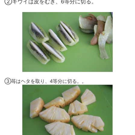
②キウイは皮をむき、6等分に切る。
③苺はヘタを取り、4等分に切る。。