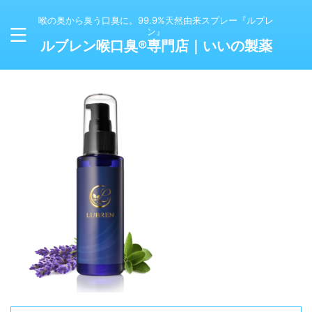
喉の奥から臭う口臭に。99.9%天然由来スプレー『ルブレ
ン』
ルブレン喉口臭®専門店｜いいの製薬