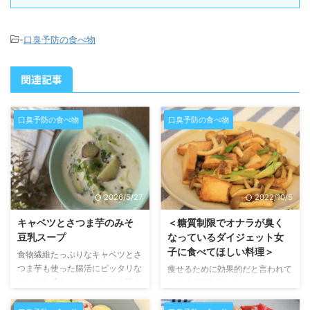
-
口臭予防の食べ物
関連記事
口臭予防の食べ物
口臭予防の食べ物
2026/5/27
2022/10/5
キャベツとさつま芋のみそ
＜糖質制限でオナラが臭く
豆乳スープ
なっているダイジェット女
子に食べてほしい料理＞
食物繊維たっぷりなキャベツとさ
つま芋も使った腸活にピッタリな
痩せるために効果的だと言われて
スープ♪ 【キャベツとさつま芋の
いる「糖質制限ダイエット」。
みそ豆乳スープ】 材料（2～３人
炭水化物を抜いた食事をすること
分） 玉ねぎ：1/2 個キャベツ：