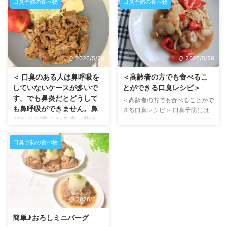
で、腸内環境が悪化し、口臭につ
口臭予防の食べ物
口臭予防の食べ物
1/8 個さつま芋（小）：1 本A
ながっているってご存知でした
水：200 mlA めんつゆ：大さじ
か？ 今回はそんな方にオススメ
1B 無調整豆乳：300 mlB みそ：
の、腸内環境を整えるレシピを紹
大さじ2小葱：適量塩、コショ
介します。 ※紹介する野菜はそれ
ウ：適量 作り方 ① 玉ねぎは薄
ぞれ食物繊維を豊富に含んでいま
2026/5/28
2026/5/28
切り、キャベツとさつま芋はひと
す。その効果で腸を綺麗に掃除
口大、小葱は小口切りにカットし
し、口臭を予防することができま
＜ 口臭のある人は鼻呼吸を
＜高齢者の方でも食べるこ
ます。 ② 鍋を温め、玉ねぎと
す。 しめじと厚揚げの炒め物 材
していないケースが多いで
とができる口臭レシピ＞
キャベツを炒めます。しんなりし
料（2人分） しめ
す。でも鼻炎だとどうして
＜高齢者の方でも食べることがで
たらAとさつま芋を加えて、沸騰
じ 1パック 厚
も鼻呼吸ができません。鼻
きる口臭レシピ＞ 口臭予防には
したら5分程蓋をして煮込みます
揚げ 1枚 長ね
どおりが良くなる食べ物を
唾液の分泌が効果的ですが、高齢
…
ぎ 1／2本 ご
レシピにしてみました。＞
になると咀嚼する能力が低下しが
ま油 大さじ１
ち・・・。今回はそんな方でも食
砂糖 …
口臭予防の食べ物
＜ 口臭のある人は鼻呼吸をして
べることのできる、口臭予防レシ
いないケースが多いです。でも鼻
ピを紹介致します。 酢 ：
炎だとどうしても鼻呼吸ができま
酸味が強く、唾液が分泌されやす
せん。鼻どおりが良くなる食べ物
くなるので乾燥予防に効果的 オ
をレシピにしてみました。＞ 皆
レンジ・みかん：抗酸化作用によ
さんはお口の乾燥が口臭の原因に
2026/5/27
って口臭予防に効果的 アボカ
なるということをご存知ですか？
ド：食物繊維によって体の中から
口呼吸をすると乾燥が進んでしま
簡単♪おろしミニバーグ
口臭予防 肉団子の甘酢あん ＜材
います。今回は鼻呼吸ができるよ