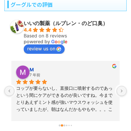
グーグルでの評価
いいの製薬（ルブレン・のど口臭）
4.4
Based on 8 reviews
powered by
G
o
o
g
l
e
review us on
東
M
7 年前
7 年前
が要らないし、直接口に噴射するのであっ
間にケアができるのが良いですね。今まで
えずミント感が強いマウスウォッシュを使
ましたが、朝はなんだかもやもや。。。こ
レンはミントでごまかしていないという
ーっとするのに刺激があまりなくて、すご
心地がいいです。