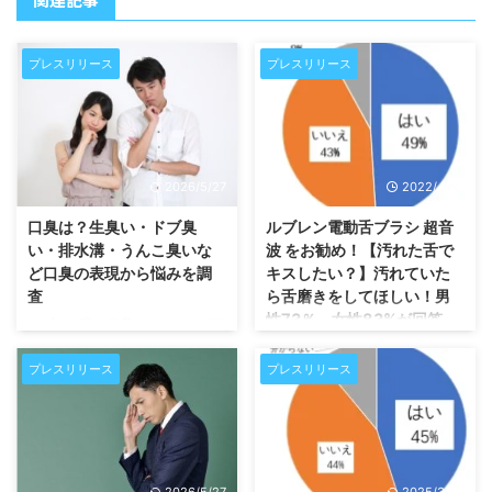
プレスリリース
プレスリリース
2026/5/27
2022/4/25
口臭は？生臭い・ドブ臭
ルブレン電動舌ブラシ 超音
い・排水溝・うんこ臭いな
波 をお勧め！【汚れた舌で
ど口臭の表現から悩みを調
キスしたい？】汚れていた
査
ら舌磨きをしてほしい！男
性73％、女性83%が回答
ルブレン喉・口臭トローチなど口
臭ケア商品を通販する株式会社い
ルブレンなど口臭ケア商品を通販
いの製薬（本社：横浜、代表取締
する株式会社いいの製薬（本社：
プレスリリース
プレスリリース
役：飯野貴行）は、「口臭は？生
横浜、代表取締役：飯野貴行）
臭い・ドブ臭い・排水溝・うんこ
は、「ルブレン電動舌ブラシ 超
臭いなど口臭の表現から悩みを調
音波 をお勧め！【汚れた舌でキ
査」の結果をご報告します。 背
スしたい？】汚れていたら舌磨き
景：口臭は恥ずかしい 口臭で悩
をしてほしい！男性73％、女性
2026/5/27
2025/3/24