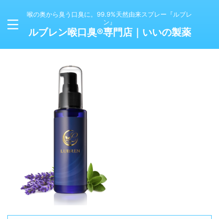
喉の奥から臭う口臭に。99.9%天然由来スプレー『ルブレ
ン』
ルブレン喉口臭®専門店｜いいの製薬