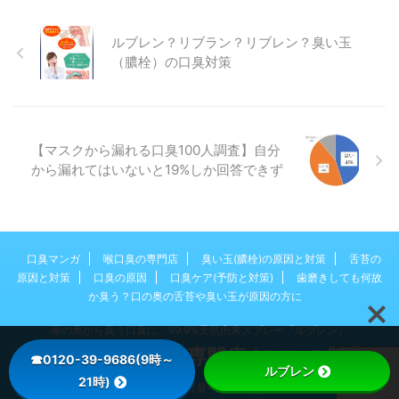
役：飯野貴行）は、「口臭チェッ
ー 【結果２】：香 …
クの比較結果～コップに入れた息
ルブレン？リブラン？リブレン？臭い玉
と、舌の奥をこすったティッシ
（膿栓）の口臭対策
ュ、どちらが臭う？～」をご報告
します。 （調査：2020年1月
インターネットで募集した口臭で
悩む男女：100人） 口臭外来に恥
ずかしくて行かない人が多いた
【マスクから漏れる口臭100人調査】自分
め、まずは自分で口臭チェックす
から漏れてはいないと19%しか回答できず
る方法を広めたい 過去にいいの
製薬で行ったアンケートでは、口
臭外来に行かないのは「恥ずかし
い」が主な理由でした。 参考：
口臭外来は東京・横浜・大阪 …
口臭マンガ
喉口臭の専門店
臭い玉(膿栓)の原因と対策
舌苔の
原因と対策
口臭の原因
口臭ケア(予防と対策)
歯磨きしても何故
か臭う？口の奥の舌苔や臭い玉が原因の方に
喉の奥から臭う口臭に。99.9%天然由来スプレー『ルブレン』
ルブレン喉口臭®専門店｜いいの製薬
☎0120-39-9686(9時～
ルブレン
21時)
© 2026 ルブレン喉口臭®専門店｜いいの製薬