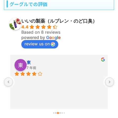
グーグルでの評価
いいの製薬（ルブレン・のど口臭）
4.4
Based on 8 reviews
powered by
G
o
o
g
l
e
review us on
東
7 年前
っ
で
使
こ
ご