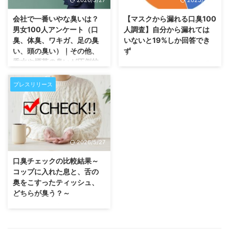
む人は、他の人に相談できないケ
83%が回答」をご報告します。
ースが多いです。過去のアンケー
※2022年4月インターネット100
会社で一番いやな臭いは？
【マスクから漏れる口臭100
ト結果でも医師にも相談するのが
人女性、100人男性アンケート
男女100人アンケート（口
人調査】自分から漏れては
恥ずかしいという心理が働くこと
（自社調べ） キスをするときに
臭、体臭、ワキガ、足の臭
いないと19%しか回答でき
が分かっています。 口臭外来は
相手の舌の汚れが気になったこと
い、頭の臭い）｜その他、
ず
東京・横浜・大阪などでも存在感
がありますか？ 女性100人のアン
香水や煙草の臭いが圧倒的
ルブレンなど口臭ケア商品を通販
が薄い！もっとPRして日本人の
ケート結果（男性の舌の汚れが気
に臭いと思われていた！
する株式会社いいの製薬（本社：
口臭を減らそう！99人の調査結
になったことがある） はい 49%
横浜、代表取締役：飯野貴行）
プレスリリース
いいの製薬では、男女100人に
果 ルブレン喉・口臭トローチな
いいえ 43% 分からない 8 …
は、「舐めるだけで口臭を取るル
「会社で一番いやな臭い」に関す
…
ブレンナイト【マスクから漏れる
るアンケートを実施 会社の人間
口臭100人調査】自分から漏れて
関係を悪化させかねない「臭い」
はいないと19%しか回答できず」
ですが、どんな臭いが一番いやな
をご報告します。※2022年4月イ
のか、アンケートを実施しまし
2026/5/27
ンターネット100人男女アンケー
た。 （実施：2020年1月 イン
ト（男性40人、女性60人、自社
ターネット上の男女100人） 【質
口臭チェックの比較結果～
調べ） マスクをしている人か
問１】：会社で一番いやな臭いは
コップに入れた息と、舌の
ら、口臭を感じたことはあります
何ですか？ 口臭 体臭 腋臭（ワキ
奥をこすったティッシュ、
か？ はい 45%いいえ 44%分か
ガ） 足の臭い 頭の臭い 【結果
どちらが臭う？～
らない 11% 自分もマスクをして
１】：口臭が1位、体臭が2位、ワ
ルブレン喉・口臭トローチなど口
いても、口臭がもれていると思い
キガが3位となりました 【質問
臭ケア商品を通販する株式会社い
ますか？ はい 32%いいえ …
２】：その他の嫌な臭いがあれば
いの製薬（本社：横浜、代表取締
教えてください 自由回答コーナ