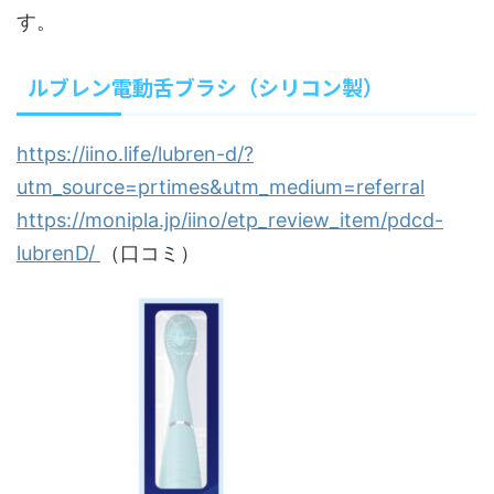
す。
ルブレン電動舌ブラシ（シリコン製）
https://iino.life/lubren-d/?
utm_source=prtimes&utm_medium=referral
https://monipla.jp/iino/etp_review_item/pdcd-
lubrenD/
（口コミ）