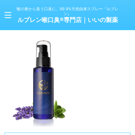
喉の奥から臭う口臭に。99.9%天然由来スプレー『ルブレ
ン』
ルブレン喉口臭®専門店｜いいの製薬