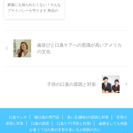
家族にも知られたくない！そんな
ら♪ 沖縄本島でたった一人！有機
プライバシーを守ります 商品の
栽培にかける想い 有機栽培で収
中身を家族であっても知られたく
穫が3分の1にまで激減。それで
ない。そんなご希望は多いです。
も徹底的にやり抜こうという高良
そこで、いいの製薬では外箱にも
…
こだわり、プライバシーを守りま
す。 まずは、クレジットカード
歯並びと口臭ケアへの意識が高いアメリカ
情報を守ります。 クレジットカ
の文化
ード情報は、そもそも弊社では保
持しません。ホームページからご
注文されたときに、弊社のシステ
ムには情報はわたらず、直接クレ
ジット決済代行会社に送られま
す。よって、弊社で商品を購入し
子供の口臭の原因と対策
ても、弊社からはそもそもクレジ
ットカード情報が分からないよう
になっています。 外側は普通の
段 …
口臭マンガ
喉口臭の専門店
臭い玉(膿栓)の原因と対策
舌苔の
原因と対策
口臭の原因
口臭ケア(予防と対策)
歯磨きしても何故
か臭う？口の奥の舌苔や臭い玉が原因の方に