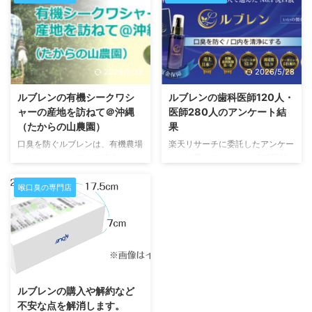
し、手間がかかりすぎるので、今
にもこだわり、プライバシーを守
でも沖縄本島で誰も有機シークワ
ります。 まずは、クレジットカ
シャーは作っていません。この貴
ード情報を守ります。 クレジッ
重なシークワシャーをルブレンで
トカード情報は、そもそも弊社で
はたっぷりと使わせていただいて
は保持しません。ホームページか
2026/5/28
2026/5/28
います。 農薬の代わりに「酵
らご注文されたときに、弊社のシ
素」が救世主だった 農薬を使わ
ステムには情報はわたらず、直接
ルブレンの有機シークワシ
ルブレンの歯科医師120人・
ずにどうやって虫の被害を減らせ
クレジット決済代行会社に送られ
ャーの産地を訪ねて＠沖縄
医師280人のアンケート結
るか？実は先に有機栽培を始めた
ます。よって、弊社で商品を購入
（たからの山農園）
果
はいいが、カメムシにどんどん吸
しても、弊社からはそもそもクレ
口臭を防ぐルブレンは、有機農場
楽天リサーチに委託したアンケー
われて落ちてしまうシークワシャ
ジットカード情報が分からないよ
からあなたのお口まで続くストー
トの結果がでました。 歯科医師
ー。それを救ったのが「酵素」だ
うになっています。 …
リー 有機栽培でやっとここまで
120人 医師280人 合計400名にル
…
収穫できるようになりました 有
ブレンに関するアンケートを行い
喉口臭の専門店
機シークワシャー果実水を原材料
ました。 オーガニックの洗口液
に使っていますが、どんな場所
でお勧めNo.1の結果になりまし
で、どんな人が、どんな想いで栽
た。 ルブレンはこちら↓
培しているのか？本当のところを
https://iino.life/lubren/google/
取材してきました！その農園の名
2026/5/28
前は・・・・なんと「たからの山
農園」！！なぜなら生産者は「高
ルブレンの購入や解約など
良（たから）」さんで、宝の山の
不安な点を解消します。
ように良い農作物を作っているか