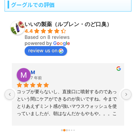
グーグルでの評価
いいの製薬（ルブレン・のど口臭）
4.4
Based on 8 reviews
powered by
G
o
o
g
l
e
review us on
M
7 年前
コップが要らないし、直接口に噴射するのであっ
という間にケアができるのが良いですね。今まで
とりあえずミント感が強いマウスウォッシュを使
っていましたが、朝はなんだかもやもや。。。こ
のルブレンはミントでごまかしていないという
か、スーっとするのに刺激があまりなくて、すご
く使い心地がいいです。