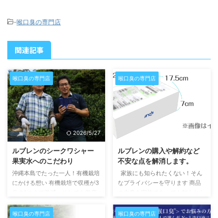
-
喉口臭の専門店
関連記事
喉口臭の専門店
喉口臭の専門店
2026/5/27
2026/5/27
ルブレンのシークワシャー
ルブレンの購入や解約など
果実水へのこだわり
不安な点を解消します。
沖縄本島でたった一人！有機栽培
家族にも知られたくない！そん
にかける想い 有機栽培で収穫が3
なプライバシーを守ります 商品
分の1にまで激減。それでも徹底
の中身を家族であっても知られた
的にやり抜こうという高良さんの
くない。そんなご希望は多いで
意気込みが伝わってきます。しか
す。そこで、いいの製薬では外箱
喉口臭の専門店
喉口臭の専門店